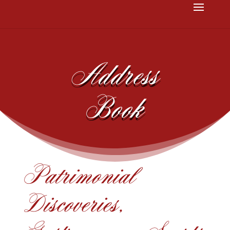
Address
Book
Patrimonial
Discoveries,